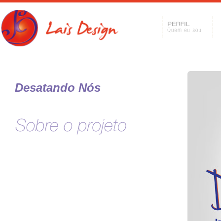
Desatando Nós
Identidade Visual
DESAFIO: criar uma marca impactante que transmitisse força,
vibração e inquietação.