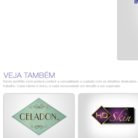
Neste portfólio você poderá conferir a versatilidade o cuidado com os detalhes dedicados
trabalho. Cada cliente é único, e cada necessidade um desafio a ser superado