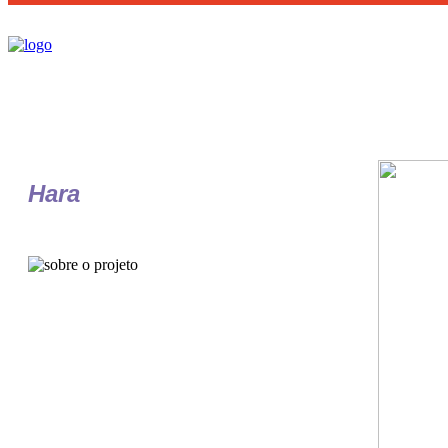
Hara
Impressos
Objetivo: Criar um folder com a essência do Spa Hara,
apresentando os tratamentos oferecidos.
Solução: Foram usadas cores impactantes e desenhos de
mandalas em marca d’agua para as diferentes categorias de
tratamentos.