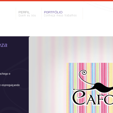
eza
nchego e
e espreguiçando