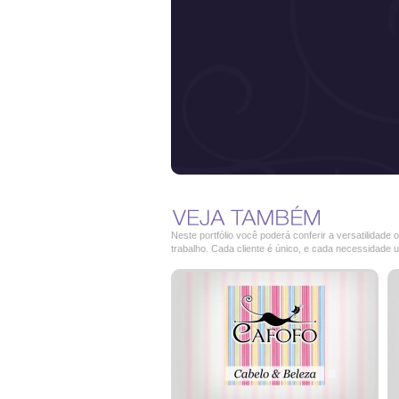
Neste portfólio você poderá conferir a versatilidad
trabalho. Cada cliente é único, e cada necessidade 